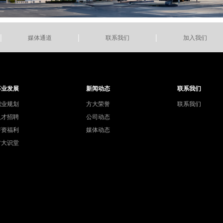
|
|
|
媒体通道
联系我们
加入我们
事业发展
新闻动态
联系我们
职业规划
方大荣誉
联系我们
人才招聘
公司动态
薪资福利
媒体动态
方大识堂