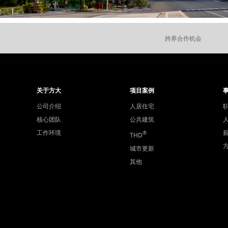
跨界合作机会
关于方大
项目案例
公司介绍
人居住宅
核心团队
公共建筑
工作环境
®
THD
城市更新
其他