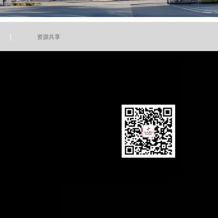
|
资源共享