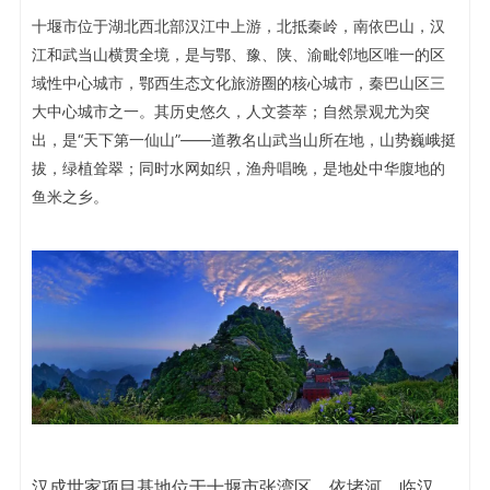
十堰市位于湖北西北部汉江中上游，北抵秦岭，南依巴山，汉
江和武当山横贯全境，是与鄂、豫、陕、渝毗邻地区唯一的区
域性中心城市，鄂西生态文化旅游圈的核心城市，秦巴山区三
大中心城市之一。其历史悠久，人文荟萃；自然景观尤为突
出，是“天下第一仙山”——道教名山武当山所在地，山势巍峨挺
拔，绿植耸翠；同时水网如织，渔舟唱晚，是地处中华腹地的
鱼米之乡。
汉成世家项目基地位于十堰市张湾区，依堵河，临汉