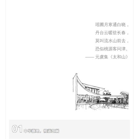
瑶圃月寒通白晓，
丹台云暖驻长春，
莫叫流水山前去，
恐似桃源客问津。
—— 元虞集《太和山》