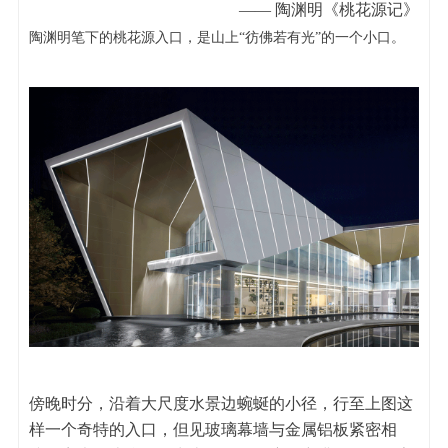
—— 陶渊明《桃花源记》
陶渊明笔下的桃花源入口，是山上“彷佛若有光”的一个小口。
傍晚时分，沿着大尺度水景边蜿蜒的小径，行至上图这
样一个奇特的入口，但见玻璃幕墙与金属铝板紧密相