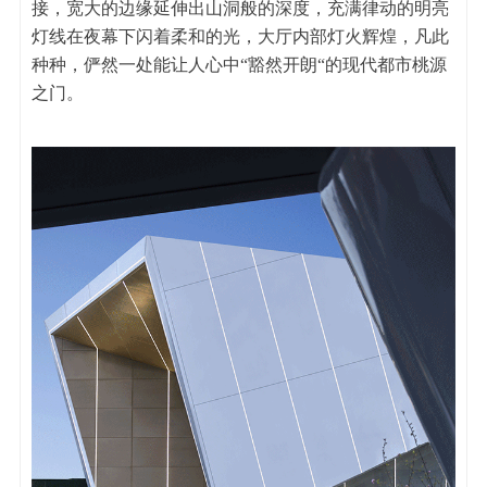
接，宽大的边缘延伸出山洞般的深度，充满律动的明亮
灯线在夜幕下闪着柔和的光，大厅内部灯火辉煌，凡此
种种，俨然一处能让人心中“豁然开朗“的现代都市桃源
之门。